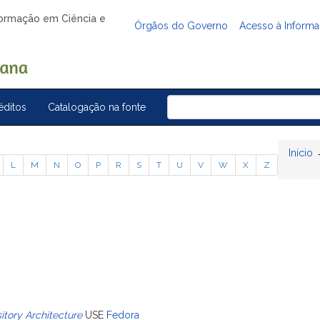
nformação em Ciência e
Órgãos do Governo
Acesso à Inform
éditos
Catalogação na fonte
Início
L
M
N
O
P
R
S
T
U
V
W
X
Z
itory Architecture
USE
Fedora