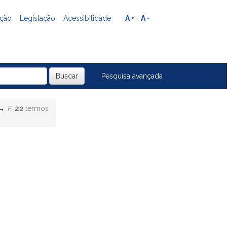
ação
Legislação
Acessibilidade
A +
A -
Pesquisa avançada
F
:
22
termos