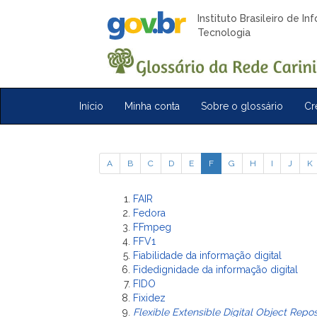
Instituto Brasileiro de I
Tecnologia
Início
Minha conta
Sobre o glossário
Cr
A
B
C
D
E
F
G
H
I
J
K
FAIR
Fedora
FFmpeg
FFV1
Fiabilidade da informação digital
Fidedignidade da informação digital
FIDO
Fixidez
Flexible Extensible Digital Object Repos